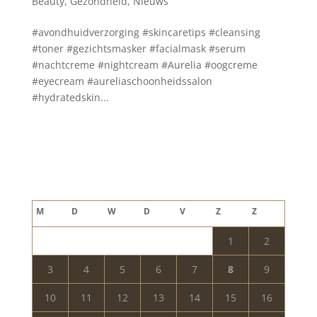
Beauty
,
Gezondheid
,
Nieuws
#avondhuidverzorging #skincaretips #cleansing
#toner #gezichtsmasker #facialmask #serum
#nachtcreme #nightcream #Aurelia #oogcreme
#eyecream #aureliaschoonheidssalon
#hydratedskin...
Blog archief
augustus 2026
M
D
W
D
V
Z
Z
1
2
3
4
5
6
7
8
9
10
11
12
13
14
15
16