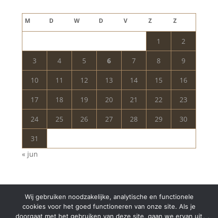
augustus 2026
M
D
W
D
V
Z
Z
1
2
3
4
5
6
7
8
9
10
11
12
13
14
15
16
17
18
19
20
21
22
23
24
25
26
27
28
29
30
31
« jun
Wij gebruiken noodzakelijke, analytische en functionele
cookies voor het goed functioneren van onze site. Als je
doorgaat met het gebruiken van deze site, gaan we ervan uit