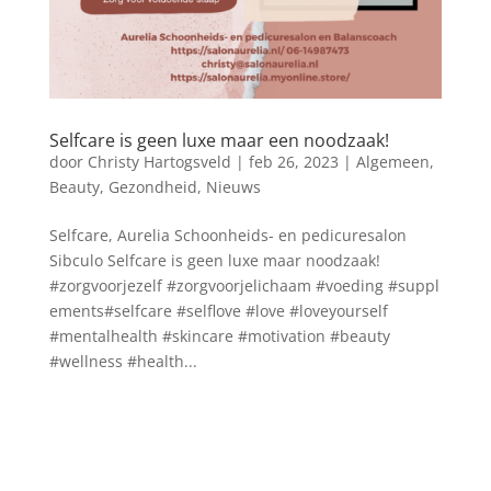
Selfcare is geen luxe maar een noodzaak!
door
Christy Hartogsveld
|
feb 26, 2023
|
Algemeen
,
Beauty
,
Gezondheid
,
Nieuws
Selfcare, Aurelia Schoonheids- en pedicuresalon
Sibculo Selfcare is geen luxe maar noodzaak!
#zorgvoorjezelf #zorgvoorjelichaam #voeding #suppl
ements#selfcare #selflove #love #loveyourself
#mentalhealth #skincare #motivation #beauty
#wellness #health...
Blog archief