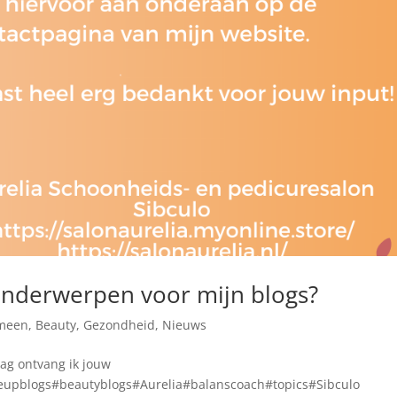
 onderwerpen voor mijn blogs?
meen
,
Beauty
,
Gezondheid
,
Nieuws
raag ontvang ik jouw
keupblogs#beautyblogs#Aurelia#balanscoach#topics#Sibculo