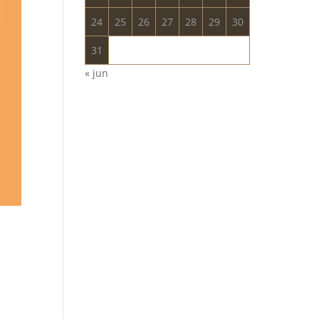
24
25
26
27
28
29
30
31
« jun