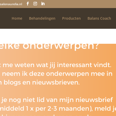
salonaurelia.nl
Home
Behandelingen
Producten
Balans Coach