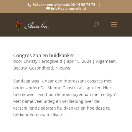
Bel voor een afspraak: 06-14 98 74 73 |
info@salonaurelia.nl
Congres zon en huidkanker
door
Christy Hartogsveld
|
apr 15, 2024
|
Algemeen
,
Beauty
,
Gezondheid
,
Nieuws
Vandaag was ik naar een interessant congres met
onder andereDr. Menno Gaastra als spreker. Hier
heb ik weer een hoop kennis opgedaan met collega’s.
Met name veel uitleg en verdieping over de
verschillende soorten huidkanker en hoe deze te
herkennen en van elkaar...