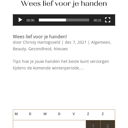
00:00
00:21
Wees lief voor je handen!
door
Christy Hartogsveld
|
dec 7, 2021
|
Algemeen
,
Beauty
,
Gezondheid
,
Nieuws
Tips hoe je jouw handen het beste kunt verzorgen
tijdens de komende winterperiode....
Blog archief
augustus 2026
M
D
W
D
V
Z
Z
1
2