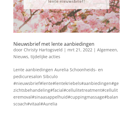
Nieuwsbrief met lente aanbiedingen
door
Christy Hartogsveld
|
mrt 21, 2022
|
Algemeen
,
Nieuws
,
tijdelijke acties
Lente aanbiedingen Aurelia Schoonheids- en
pedicuresalon Sibculo
#nieuwsbrief#lente#lentekriebels#aanbiedingen#ge
zichtsbehandeling#facial#cellulitetreatment#cellulit
eremoval#sinaasappelhuid#cuppingmassage#balan
scoach#vitaal#Aurelia
Blog archief