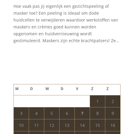
Hoe vaak pas jij eigenlijk een gezichtspeeling of
masker toe? Een peeling is ideaal om dode
huidcellen te verwijderen waardoor werkstoffen van
maskers en crèmes goed kunnen worden
opgenomen en huidvernieuwing wordt
gestimuleerd. Maskers zijn echte krachtpatsers! Ze...
Blog archief
augustus 2026
M
D
W
D
V
Z
Z
1
2
3
4
5
6
7
8
9
10
11
12
13
14
15
16