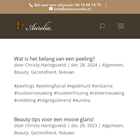
Bel voor een afspraak: 06-14 98 74 73 |
info@salonaurelia.nl
Wat is het belang van een peeling?
door
Christy Hartogsveld
|
dec 28, 2024
|
Algemeen
,
Beauty
,
Gezondheid
,
Nieuws
#peelings #peelingfacial #egalehuid #antiacne
#huidvernieuwing #huidverfrissing #celvernieuwing
#celdeling #talgregulerend #Aurelia
Beauty tips voor een mooie glans!
door
Christy Hartogsveld
|
dec 29, 2023
|
Algemeen
,
Beauty
,
Gezondheid
,
Nieuws