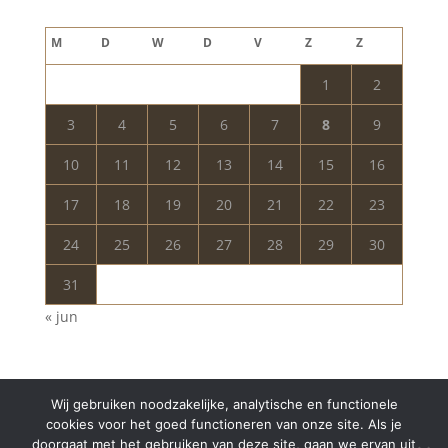
augustus 2026
M
D
W
D
V
Z
Z
1
2
3
4
5
6
7
8
9
10
11
12
13
14
15
16
17
18
19
20
21
22
23
24
25
26
27
28
29
30
31
« jun
Wij gebruiken noodzakelijke, analytische en functionele
cookies voor het goed functioneren van onze site. Als je
doorgaat met het gebruiken van deze site, gaan we ervan uit