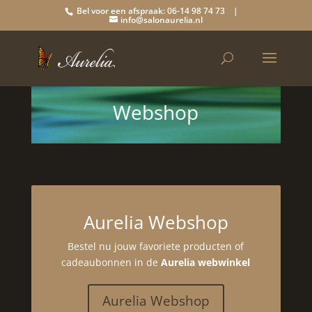
Bel voor een afspraak: 06-14 98 74 73 |
info@salonaurelia.nl
Webshop
Aurelia Webshop
Bestel nu jouw favoriete producten of
cadeaubonnen in de
Aurelia webwinkel
Aurelia Webshop