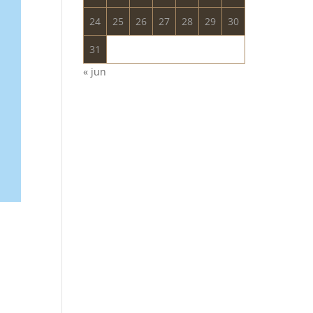
24
25
26
27
28
29
30
31
« jun