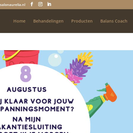
salonaurelia.nl
Home
Behandelingen
Producten
Balans Coach