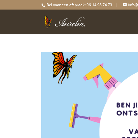
Bel voor een afspraak: 06-14 98 74 73 |
info@