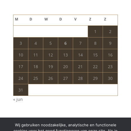
augustus 2026
M
D
W
D
V
Z
Z
1
2
3
4
5
6
7
8
9
10
11
12
13
14
15
16
17
18
19
20
21
22
23
24
25
26
27
28
29
30
31
« jun
Wij gebruiken noodzakelijke, analytische en functionele
cookies voor het goed functioneren van onze site. Als je