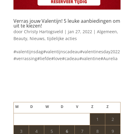
Verras jouw Valentijn! 5 leuke aanbiedingen om
uit te kiezen!
door
Christy Hartogsveld
|
jan 27, 2022
|
Algemeen
,
Beauty
,
Nieuws
,
tijdelijke acties
#valentijnsdag#valentijnscadeau#valentinesday2022
#verrassing#liefde#love#cadeau#valentine#Aurelia
Blog archief
augustus 2026
M
D
W
D
V
Z
Z
1
2
3
4
5
6
7
8
9