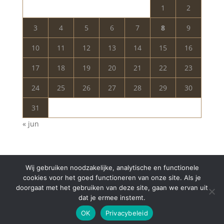
1
2
3
4
5
6
7
8
9
10
11
12
13
14
15
16
17
18
19
20
21
22
23
24
25
26
27
28
29
30
31
« jun
Wij gebruiken noodzakelijke, analytische en functionele
cookies voor het goed functioneren van onze site. Als je
doorgaat met het gebruiken van deze site, gaan we ervan uit
dat je ermee instemt.
Copyright © 2024 Aurelia Schoonheidssalon | All
OK
Privacybeleid
Rights Reserved | Webdesign
Appdsgn