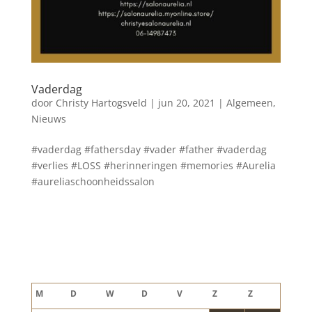
Vaderdag
door
Christy Hartogsveld
|
jun 20, 2021
|
Algemeen
,
Nieuws
#vaderdag #fathersday #vader #father #vaderdag
#verlies #LOSS #herinneringen #memories #Aurelia
#aureliaschoonheidssalon
Blog archief
augustus 2026
M
D
W
D
V
Z
Z