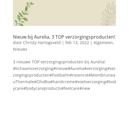
Nieuw bij Aurelia, 3 TOP verzorgingsproducten!
door
Christy Hartogsveld
|
feb 13, 2022
|
Algemeen
,
Nieuws
3 nieuwe TOP verzorgingsproducten bij Aurelia!
#lichaamsverzorging#nieuw#Aurelia#verzorging#ver
zorgingsproducten#footbalm#rosenrot#Montbrunea
uThermale#OlivBio#handcreme#voetverzorging#bod
ycare#bodycareproducts#feetcare#new
Blog archief
augustus 2026