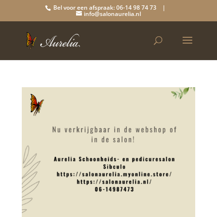
Bel voor een afspraak: 06-14 98 74 73 |
info@salonaurelia.nl