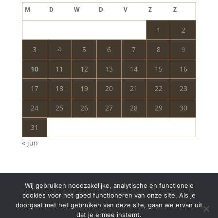
M
D
W
D
V
Z
Z
1
2
3
4
5
6
7
8
9
10
11
12
13
14
15
16
17
18
19
20
21
22
23
24
25
26
27
28
29
30
31
« jun
Wij gebruiken noodzakelijke, analytische en functionele
cookies voor het goed functioneren van onze site. Als je
doorgaat met het gebruiken van deze site, gaan we ervan uit
dat je ermee instemt.