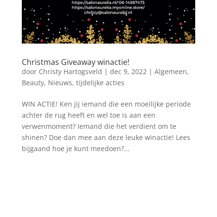
Christmas Giveaway winactie!
door
Christy Hartogsveld
|
dec 9, 2022
|
Algemeen
,
Beauty
,
Nieuws
,
tijdelijke acties
WIN ACTIE! Ken jij iemand die een moeilijke periode
achter de rug heeft en wel toe is aan een
verwenmoment? Iemand die het verdient om te
shinen? Doe dan mee aan deze leuke winactie! Lees
bijgaand hoe je kunt meedoen?...
Blog archief
augustus 2026