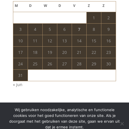
M
D
W
D
V
Z
Z
1
2
3
4
5
6
7
8
9
10
11
12
13
14
15
16
17
18
19
20
21
22
23
24
25
26
27
28
29
30
31
« jun
Wij gebruiken noodzakelijke, analytische en functionele
cookies voor het goed functioneren van onze site. Als je
doorgaat met het gebruiken van deze site, gaan we ervan uit
dat je ermee instemt.