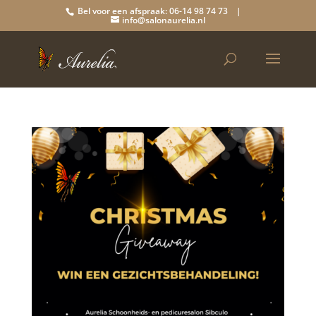
Bel voor een afspraak: 06-14 98 74 73 |
info@salonaurelia.nl