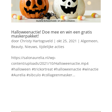
Halloweenactie! Doe mee en win een gratis
maskerpakket!
door
Christy Hartogsveld
|
okt 25, 2021
|
Algemeen
,
Beauty
,
Nieuws
,
tijdelijke acties
https://salonaurelia.nl/wp-
content/uploads/2021/10/Halloweenactie.mp4
#halloween #trickortreat #halloweenactie #winactie
#Aurelia #sibculo #collageenmasker...
Blog archief
augustus 2026