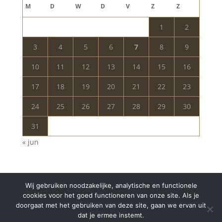
M
D
W
D
V
Z
Z
1
2
3
4
5
6
7
8
9
10
11
12
13
14
15
16
17
18
19
20
21
22
23
24
25
26
27
28
29
30
31
« jun
Wij gebruiken noodzakelijke, analytische en functionele
cookies voor het goed functioneren van onze site. Als je
doorgaat met het gebruiken van deze site, gaan we ervan uit
dat je ermee instemt.
Copyright © 2024 Aurelia Schoonheidssalon | All