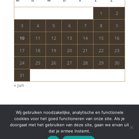
M
D
W
D
V
Z
Z
1
2
3
4
5
6
7
8
9
10
11
12
13
14
15
16
17
18
19
20
21
22
23
24
25
26
27
28
29
30
31
« jun
Wij gebruiken noodzakelijke, analytische en functionele
cookies voor het goed functioneren van onze site. Als je
doorgaat met het gebruiken van deze site, gaan we ervan uit
dat je ermee instemt.
Copyright © 2024 Aurelia Schoonheidssalon | All