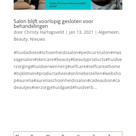
Salon blijft voorlopig gesloten voor
behandelingen
door
Christy Hartogsveld
|
jan 13, 2021
|
Algemeen
,
Beauty
,
Nieuws
#huidadvies#schoonheidssalon#pedicuresalon#mas
sagesalon#skincare#beauty#beautyproducts#huidve
rzorging#huidverwennerij#selfcare#selfcareathome
#bijkletsen#productadvies#onlinebestellen#websho
p#aurelia#aureliaschoonheidssalon#cadeaubon#ca
deautjes#verzorgjehuidgoed#huidverb...
Blog archief
augustus 2026