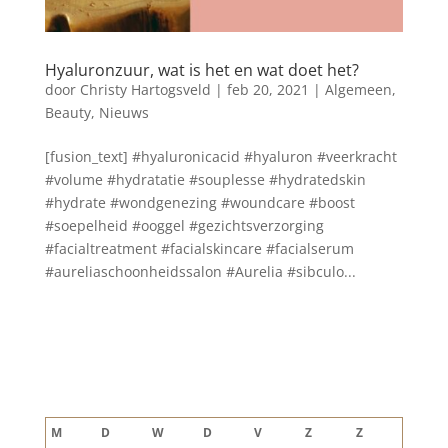
Hyaluronzuur, wat is het en wat doet het?
door
Christy Hartogsveld
|
feb 20, 2021
|
Algemeen
,
Beauty
,
Nieuws
[fusion_text] #hyaluronicacid #hyaluron #veerkracht
#volume #hydratatie #souplesse #hydratedskin
#hydrate #wondgenezing #woundcare #boost
#soepelheid #ooggel #gezichtsverzorging
#facialtreatment #facialskincare #facialserum
#aureliaschoonheidssalon #Aurelia #sibculo...
Blog archief
augustus 2026
M
D
W
D
V
Z
Z