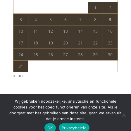
1
2
3
4
5
6
7
8
9
10
11
12
13
14
15
16
17
18
19
20
21
22
23
24
25
26
27
28
29
30
31
« jun
Wij gebruiken noodzakelijke, analytische en functionele
cookies voor het goed functioneren van onze site. Als je
doorgaat met het gebruiken van deze site, gaan we ervan uit
dat je ermee instemt.
Copyright © 2024 Aurelia Schoonheidssalon | All
OK
Privacybeleid
Rights Reserved | Webdesign
Appdsgn