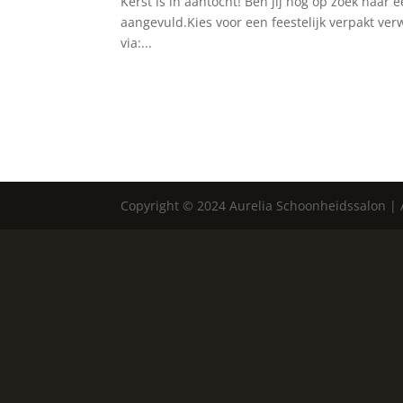
Kerst is in aantocht! Ben jij nog op zoek naar
aangevuld.Kies voor een feestelijk verpakt ve
via:...
Copyright © 2024 Aurelia Schoonheidssalon |