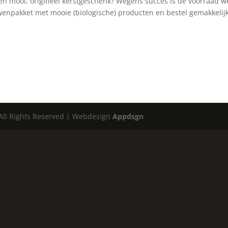
 een mooi, origineel kerstgeschenk? Wegens succes is de voorraad w
rwenpakket met mooie (biologische) producten en bestel gemakkelij
 All Rights Reserved | Webdesign
Appdsgn