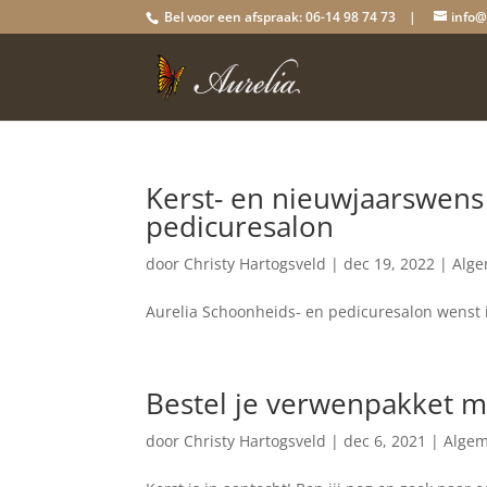
Bel voor een afspraak: 06-14 98 74 73 |
info@
Kerst- en nieuwjaarswens
pedicuresalon
door
Christy Hartogsveld
|
dec 19, 2022
|
Alg
Aurelia Schoonheids- en pedicuresalon wenst i
Bestel je verwenpakket m
door
Christy Hartogsveld
|
dec 6, 2021
|
Alge