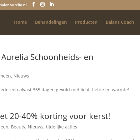
salonaurelia.nl
Home
Behandelingen
Producten
Balans Coach
 Aurelia Schoonheids- en
emeen
,
Nieuws
edereen alvast 365 dagen gevuld met licht, liefde en warmte!...
et 20-40% korting voor kerst!
meen
,
Beauty
,
Nieuws
,
tijdelijke acties