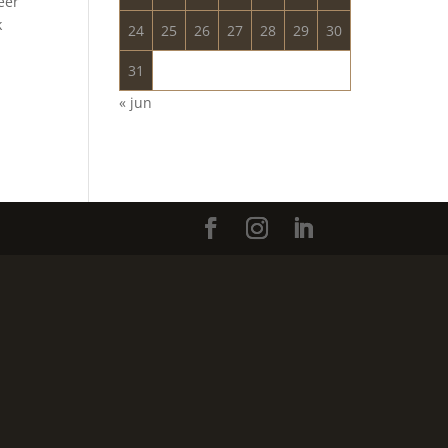
eer
k
24
25
26
27
28
29
30
31
« jun