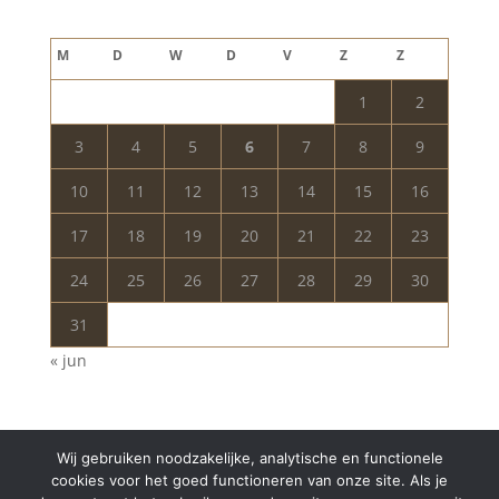
augustus 2026
M
D
W
D
V
Z
Z
1
2
3
4
5
6
7
8
9
10
11
12
13
14
15
16
17
18
19
20
21
22
23
24
25
26
27
28
29
30
31
« jun
Wij gebruiken noodzakelijke, analytische en functionele
cookies voor het goed functioneren van onze site. Als je