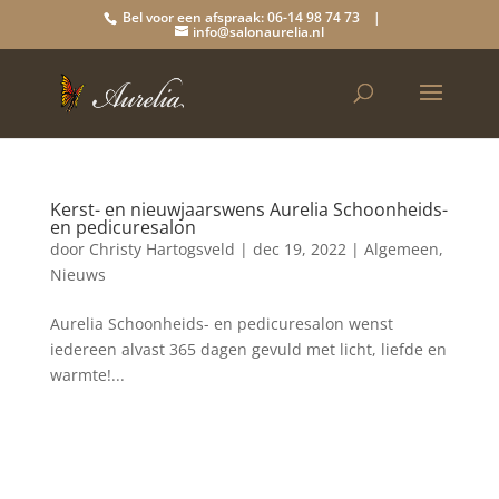
Bel voor een afspraak: 06-14 98 74 73 |
info@salonaurelia.nl
Kerst- en nieuwjaarswens Aurelia Schoonheids-
en pedicuresalon
door
Christy Hartogsveld
|
dec 19, 2022
|
Algemeen
,
Nieuws
Aurelia Schoonheids- en pedicuresalon wenst
iedereen alvast 365 dagen gevuld met licht, liefde en
warmte!...
Blog archief