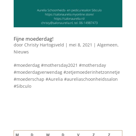
Fijne moederdag!
door
Christy Hartogsveld
|
mei 8, 2021
|
Algemeen
,
Nieuws
#moederdag #mothersday2021 #mothersday
#moederdagverwendag #zetjemoederinhetzonnetje
#moederschap #Aurelia #aureliaschoonheidssalon
#Sibculo
Blog archief
augustus 2026
M
D
W
D
V
Z
Z