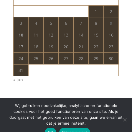
1
2
3
4
5
6
7
8
9
10
11
12
13
14
15
16
17
18
19
20
21
22
23
24
25
26
27
28
29
30
31
« jun
Wij gebruiken noodzakelijke, analytische en functionele
cookies voor het goed functioneren van onze site. Als je
doorgaat met het gebruiken van deze site, gaan we ervan uit
dat je ermee instemt.
Copyright © 2024 Aurelia Schoonheidssalon | All