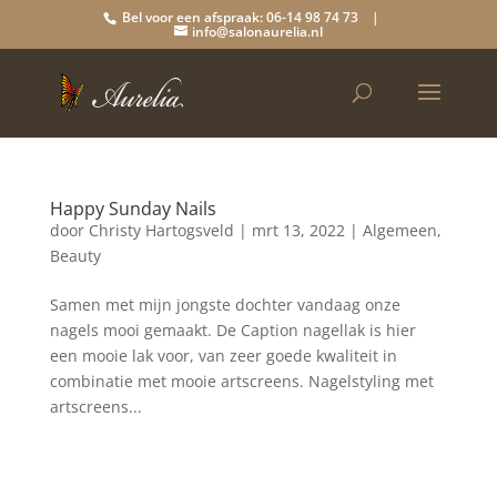
Bel voor een afspraak: 06-14 98 74 73 |
info@salonaurelia.nl
Happy Sunday Nails
door
Christy Hartogsveld
|
mrt 13, 2022
|
Algemeen
,
Beauty
Samen met mijn jongste dochter vandaag onze
nagels mooi gemaakt. De Caption nagellak is hier
een mooie lak voor, van zeer goede kwaliteit in
combinatie met mooie artscreens. Nagelstyling met
artscreens...
Blog archief