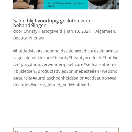
Salon blijft voorlopig gesloten voor
behandelingen
door
Christy Hartogsveld
|
jan 13, 2021
|
Algemeen
,
Beauty
,
Nieuws
#huidadvies#schoonheidssalon#pedicuresalon#mas
sagesalon#skincare#beauty#beautyproducts#huidve
rzorging#huidverwennerij#selfcare#selfcareathome
#bijkletsen#productadvies#onlinebestellen#websho
p#aurelia#aureliaschoonheidssalon#cadeaubon#ca
deautjes#verzorgjehuidgoed#huidverb...
Blog archief
augustus 2026