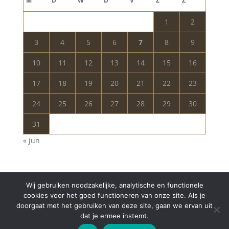
M
D
W
D
V
Z
Z
1
2
3
4
5
6
7
8
9
10
11
12
13
14
15
16
17
18
19
20
21
22
23
24
25
26
27
28
29
30
31
« jun
Wij gebruiken noodzakelijke, analytische en functionele
cookies voor het goed functioneren van onze site. Als je
doorgaat met het gebruiken van deze site, gaan we ervan uit
dat je ermee instemt.
Copyright © 2024 Aurelia Schoonheidssalon | All