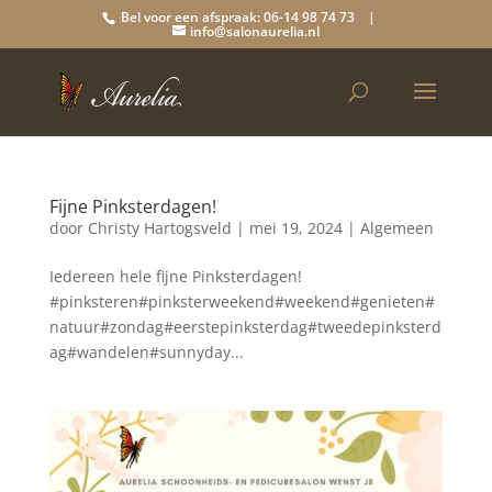
Bel voor een afspraak: 06-14 98 74 73 |
info@salonaurelia.nl
Fijne Pinksterdagen!
door
Christy Hartogsveld
|
mei 19, 2024
|
Algemeen
Iedereen hele fijne Pinksterdagen!
#pinksteren#pinksterweekend#weekend#genieten#
natuur#zondag#eerstepinksterdag#tweedepinksterd
ag#wandelen#sunnyday...