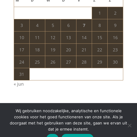
M
D
W
D
V
Z
Z
1
2
3
4
5
6
7
8
9
10
11
12
13
14
15
16
17
18
19
20
21
22
23
24
25
26
27
28
29
30
31
« jun
Wij gebruiken noodzakelijke, analytische en functionele
cookies voor het goed functioneren van onze site. Als je
doorgaat met het gebruiken van deze site, gaan we ervan uit
dat je ermee instemt.
Copyright © 2024 Aurelia Schoonheidssalon | All