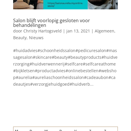
Salon blijft voorlopig gesloten voor
behandelingen
door
Christy Hartogsveld
|
jan 13, 2021
|
Algemeen
,
Beauty
,
Nieuws
#huidadvies#schoonheidssalon#pedicuresalon#mas
sagesalon#skincare#beauty#beautyproducts#huidve
rzorging#huidverwennerij#selfcare#selfcareathome
#bijkletsen#productadvies#onlinebestellen#websho
p#aurelia#aureliaschoonheidssalon#cadeaubon#ca
deautjes#verzorgjehuidgoed#huidverb...
Blog archief
augustus 2026