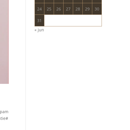
24
25
26
27
28
29
30
31
« jun
x#pam
tie#