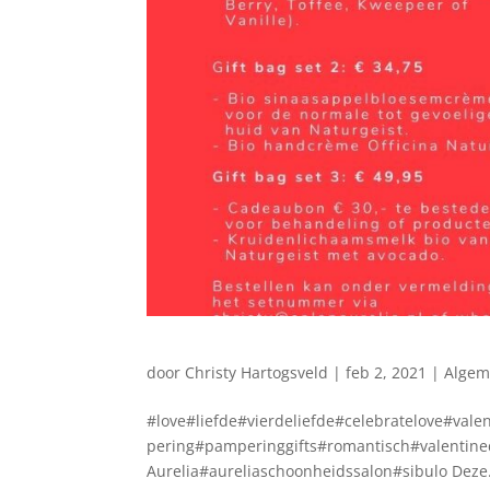
door
Christy Hartogsveld
|
feb 2, 2021
|
Alge
#love#liefde#vierdeliefde#celebratelove#vale
pering#pamperinggifts#romantisch#valentined
Aurelia#aureliaschoonheidssalon#sibulo Deze.