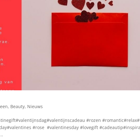
meen
,
Beauty
,
Nieuws
ntinegift#valentijnsdag#valentijnscadeau #rozen #romantic#rela
ay#valentines #rose #valentinesday #lovegift #cadeautip#inspira
..