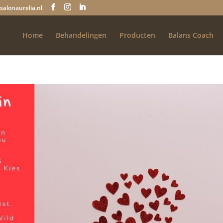
salonaurelia.nl
Home
Behandelingen
Producten
Balans Coach