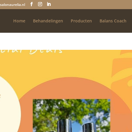
salonaurelia.nl
Home
Behandelingen
Producten
Balans Coach