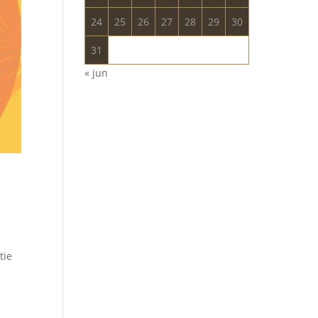
24
25
26
27
28
29
30
31
« jun
tie