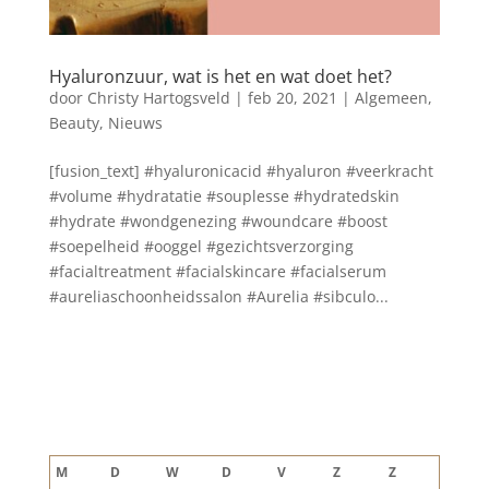
Hyaluronzuur, wat is het en wat doet het?
door
Christy Hartogsveld
|
feb 20, 2021
|
Algemeen
,
Beauty
,
Nieuws
[fusion_text] #hyaluronicacid #hyaluron #veerkracht
#volume #hydratatie #souplesse #hydratedskin
#hydrate #wondgenezing #woundcare #boost
#soepelheid #ooggel #gezichtsverzorging
#facialtreatment #facialskincare #facialserum
#aureliaschoonheidssalon #Aurelia #sibculo...
Blog archief
augustus 2026
M
D
W
D
V
Z
Z