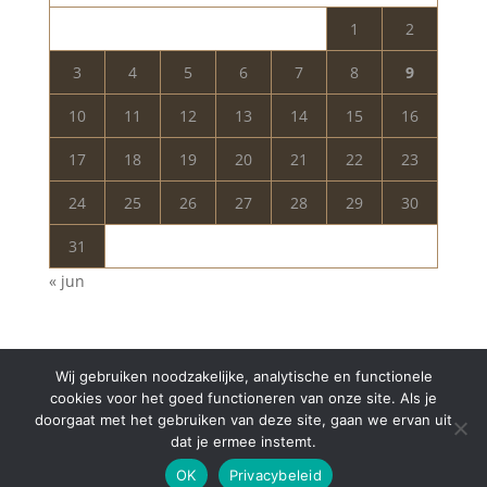
1
2
3
4
5
6
7
8
9
10
11
12
13
14
15
16
17
18
19
20
21
22
23
24
25
26
27
28
29
30
31
« jun
Wij gebruiken noodzakelijke, analytische en functionele
cookies voor het goed functioneren van onze site. Als je
doorgaat met het gebruiken van deze site, gaan we ervan uit
dat je ermee instemt.
Copyright © 2024 Aurelia Schoonheidssalon | All
OK
Privacybeleid
Rights Reserved | Webdesign
Appdsgn