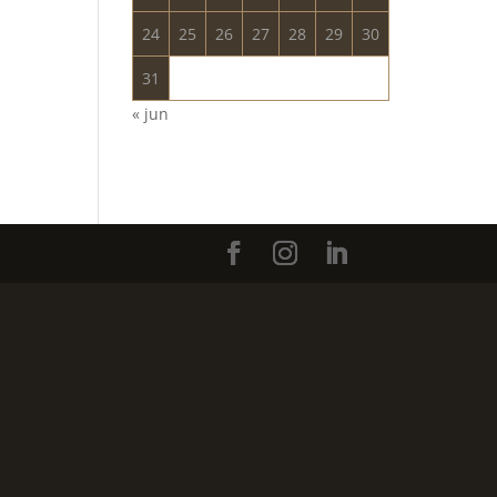
24
25
26
27
28
29
30
31
« jun