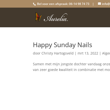
Bel voor een afspraak: 06-14 98 74 73 |
info@
Happy Sunday Nails
door
Christy Hartogsveld
|
mrt 13, 2022
|
Alg
Samen met mijn jongste dochter vandaag onze 
van zeer goede kwaliteit in combinatie met moo