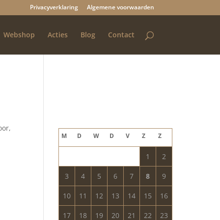
Privacyverklaring
Algemene voorwaarden
Webshop
Acties
Blog
Contact
Blog archief
augustus 2026
oor,
M
D
W
D
V
Z
Z
1
2
3
4
5
6
7
8
9
10
11
12
13
14
15
16
17
18
19
20
21
22
23