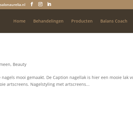
salonaurelia.nl
Home
Behandelingen
Producten
Balans Coach
emeen
,
Beauty
nagels mooi gemaakt. De Caption nagellak is hier een mooie lak v
ie artscreens. Nagelstyling met artscreens...