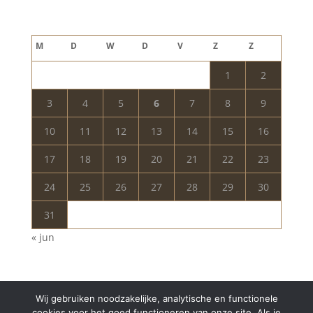
augustus 2026
M
D
W
D
V
Z
Z
1
2
3
4
5
6
7
8
9
10
11
12
13
14
15
16
17
18
19
20
21
22
23
24
25
26
27
28
29
30
31
« jun
Wij gebruiken noodzakelijke, analytische en functionele
cookies voor het goed functioneren van onze site. Als je