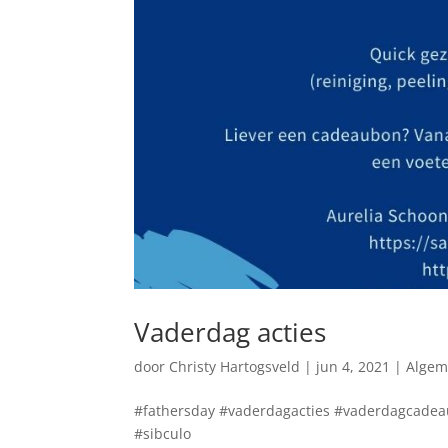
Vaderdag acties
door
Christy Hartogsveld
|
jun 4, 2021
|
Alge
#fathersday #vaderdagacties #vaderdagcadeau
#sibculo