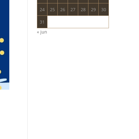
24
25
26
27
28
29
30
31
« jun