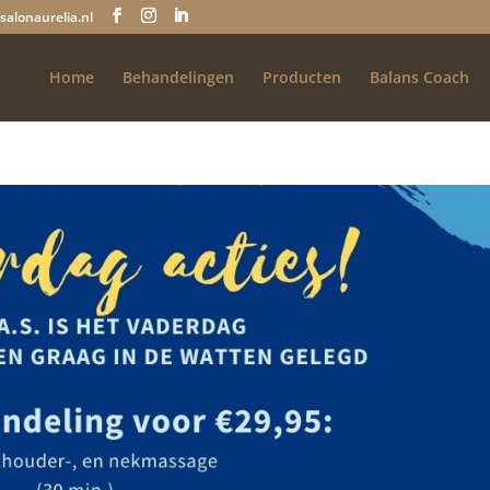
salonaurelia.nl
Home
Behandelingen
Producten
Balans Coach