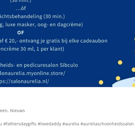
meen
,
Nieuws
 #fathersdaygifts #lovedaddy #aurelia #aureliaschoonheidssalon