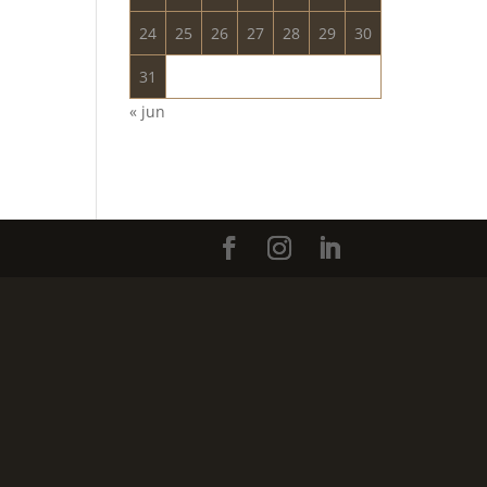
24
25
26
27
28
29
30
31
« jun