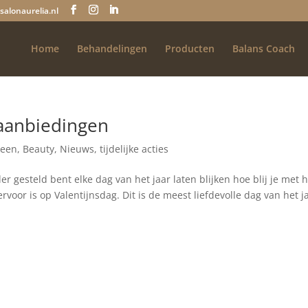
salonaurelia.nl
Home
Behandelingen
Producten
Balans Coach
 aanbiedingen
meen
,
Beauty
,
Nieuws
,
tijdelijke acties
der gesteld bent elke dag van het jaar laten blijken hoe blij je met
voor is op Valentijnsdag. Dit is de meest liefdevolle dag van het j