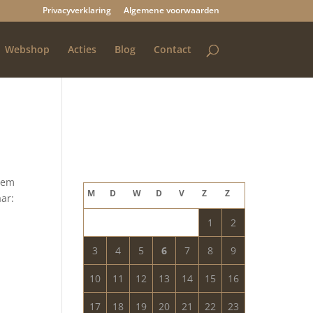
Privacyverklaring
Algemene voorwaarden
Webshop
Acties
Blog
Contact
Blog archief
augustus 2026
 hem
M
D
W
D
V
Z
Z
aar:
1
2
3
4
5
6
7
8
9
10
11
12
13
14
15
16
17
18
19
20
21
22
23