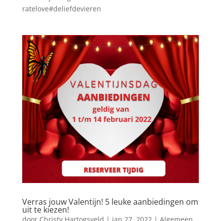
ratelove#deliefdevieren
Verras jouw Valentijn! 5 leuke aanbiedingen om
uit te kiezen!
door
Christy Hartogsveld
|
jan 27, 2022
|
Algemeen
,