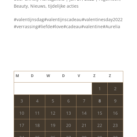
Beauty
,
Nieuws
,
tijdelijke acties
#valentijnsdag#valentijnscadeau#valentinesday2022
#verrassing#liefde#love#cadeau#valentine#Aurelia
Blog archief
augustus 2026
M
D
W
D
V
Z
Z
1
2
3
4
5
6
7
8
9
10
11
12
13
14
15
16
17
18
19
20
21
22
23