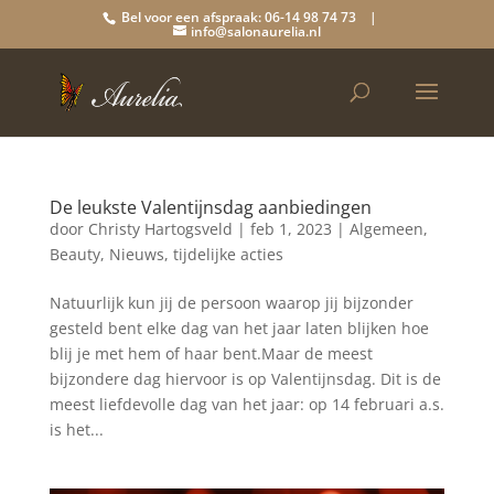
Bel voor een afspraak: 06-14 98 74 73 |
info@salonaurelia.nl
De leukste Valentijnsdag aanbiedingen
door
Christy Hartogsveld
|
feb 1, 2023
|
Algemeen
,
Beauty
,
Nieuws
,
tijdelijke acties
Natuurlijk kun jij de persoon waarop jij bijzonder
gesteld bent elke dag van het jaar laten blijken hoe
blij je met hem of haar bent.Maar de meest
bijzondere dag hiervoor is op Valentijnsdag. Dit is de
meest liefdevolle dag van het jaar: op 14 februari a.s.
is het...