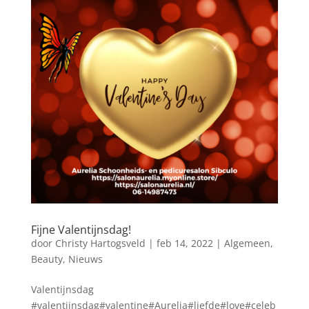
Fijne Valentijnsdag!
door
Christy Hartogsveld
|
feb 14, 2022
|
Algemeen
,
Beauty
,
Nieuws
Valentijnsdag
#valentijnsdag#valentine#Aurelia#liefde#love#celeb