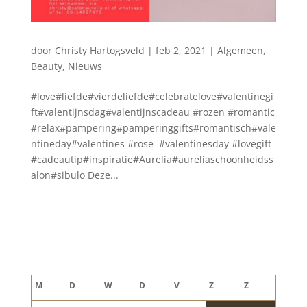
door
Christy Hartogsveld
|
feb 2, 2021
|
Algemeen
,
Beauty
,
Nieuws
#love#liefde#vierdeliefde#celebratelove#valentinegi
ft#valentijnsdag#valentijnscadeau #rozen #romantic
#relax#pampering#pamperinggifts#romantisch#vale
ntineday#valentines #rose #valentinesday #lovegift
#cadeautip#inspiratie#Aurelia#aureliaschoonheidss
alon#sibulo Deze...
Blog archief
augustus 2026
M
D
W
D
V
Z
Z