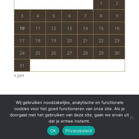
1
2
3
4
5
6
7
8
9
10
11
12
13
14
15
16
17
18
19
20
21
22
23
24
25
26
27
28
29
30
31
« jun
Wij gebruiken noodzakelijke, analytische en functionele
cookies voor het goed functioneren van onze site. Als je
doorgaat met het gebruiken van deze site, gaan we ervan uit
dat je ermee instemt.
Copyright © 2024 Aurelia Schoonheidssalon | All
OK
Privacybeleid
Rights Reserved | Webdesign
Appdsgn