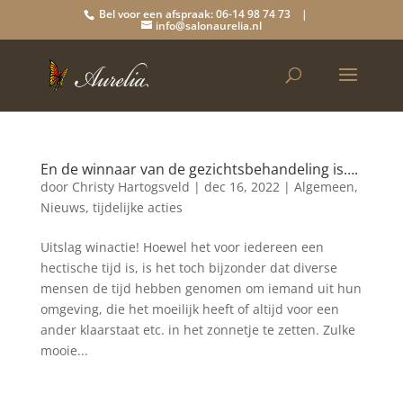
Bel voor een afspraak: 06-14 98 74 73 |
info@salonaurelia.nl
En de winnaar van de gezichtsbehandeling is….
door
Christy Hartogsveld
|
dec 16, 2022
|
Algemeen
,
Nieuws
,
tijdelijke acties
Uitslag winactie! Hoewel het voor iedereen een
hectische tijd is, is het toch bijzonder dat diverse
mensen de tijd hebben genomen om iemand uit hun
omgeving, die het moeilijk heeft of altijd voor een
ander klaarstaat etc. in het zonnetje te zetten. Zulke
mooie...