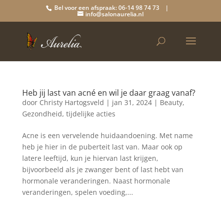
Bel voor een afspraak: 06-14 98 74 73 |
info@salonaurelia.nl
Heb jij last van acné en wil je daar graag vanaf?
door
Christy Hartogsveld
|
jan 31, 2024
|
Beauty
,
Gezondheid
,
tijdelijke acties
Acne is een vervelende huidaandoening. Met name
heb je hier in de puberteit last van. Maar ook op
latere leeftijd, kun je hiervan last krijgen,
bijvoorbeeld als je zwanger bent of last hebt van
hormonale veranderingen. Naast hormonale
veranderingen, spelen voeding,...