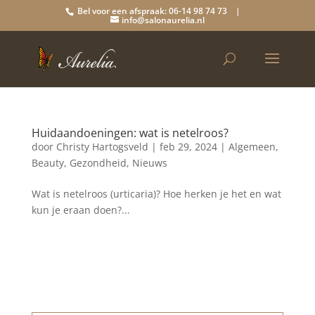
Bel voor een afspraak: 06-14 98 74 73 |
info@salonaurelia.nl
Huidaandoeningen: wat is netelroos?
door
Christy Hartogsveld
|
feb 29, 2024
|
Algemeen
,
Beauty
,
Gezondheid
,
Nieuws
Wat is netelroos (urticaria)? Hoe herken je het en wat
kun je eraan doen?...
Blog archief
augustus 2026