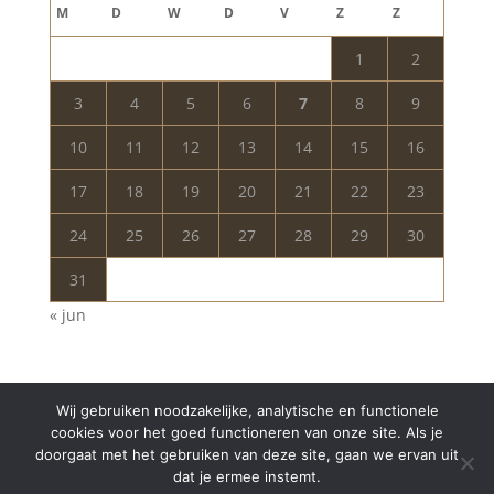
M
D
W
D
V
Z
Z
1
2
3
4
5
6
7
8
9
10
11
12
13
14
15
16
17
18
19
20
21
22
23
24
25
26
27
28
29
30
31
« jun
Wij gebruiken noodzakelijke, analytische en functionele
cookies voor het goed functioneren van onze site. Als je
doorgaat met het gebruiken van deze site, gaan we ervan uit
dat je ermee instemt.
Copyright © 2024 Aurelia Schoonheidssalon | All