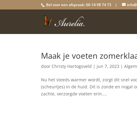
Bel voor een afspraak: 06-14 98 74 73 |
info@
Maak je voeten zomerkla
door
Christy Hartogsveld
|
jun 7, 2023
|
Alge
Nu het steeds warmer wordt, zorgt dit snel voo
(scheurtjes) in de huid. Dit is zonde en nogal
zachte, verzorgde voeten erin....