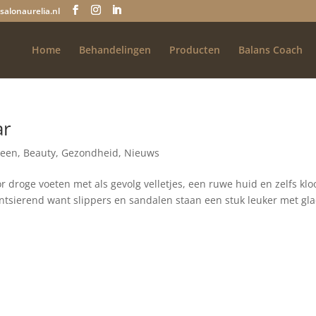
salonaurelia.nl
Home
Behandelingen
Producten
Balans Coach
ar
meen
,
Beauty
,
Gezondheid
,
Nieuws
r droge voeten met als gevolg velletjes, een ruwe huid en zelfs klo
 ontsierend want slippers en sandalen staan een stuk leuker met gl