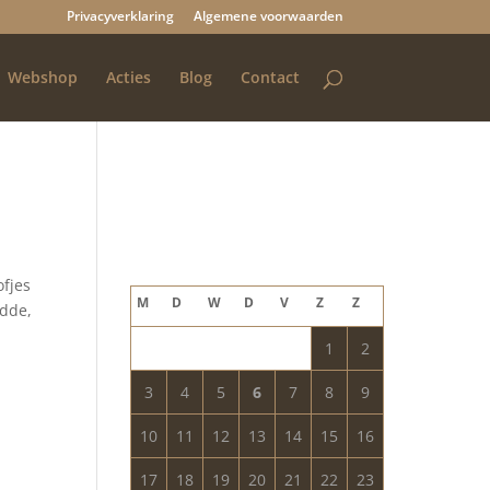
Privacyverklaring
Algemene voorwaarden
Webshop
Acties
Blog
Contact
Blog archief
augustus 2026
ofjes
M
D
W
D
V
Z
Z
adde,
1
2
3
4
5
6
7
8
9
10
11
12
13
14
15
16
17
18
19
20
21
22
23