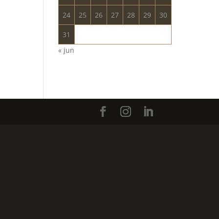
24
25
26
27
28
29
30
31
« jun