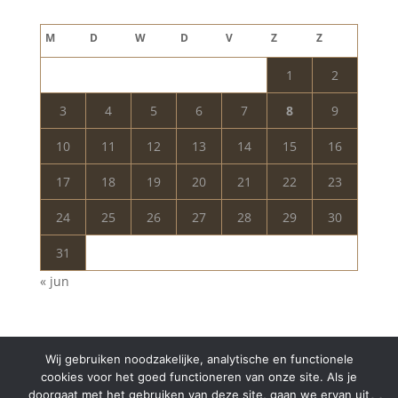
augustus 2026
M
D
W
D
V
Z
Z
1
2
3
4
5
6
7
8
9
10
11
12
13
14
15
16
17
18
19
20
21
22
23
24
25
26
27
28
29
30
31
« jun
Wij gebruiken noodzakelijke, analytische en functionele
cookies voor het goed functioneren van onze site. Als je
doorgaat met het gebruiken van deze site, gaan we ervan uit