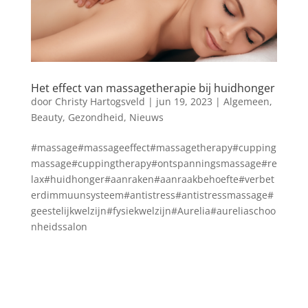
Het effect van massagetherapie bij huidhonger
door
Christy Hartogsveld
|
jun 19, 2023
|
Algemeen
,
Beauty
,
Gezondheid
,
Nieuws
#massage#massageeffect#massagetherapy#cupping
massage#cuppingtherapy#ontspanningsmassage#re
lax#huidhonger#aanraken#aanraakbehoefte#verbet
erdimmuunsysteem#antistress#antistressmassage#
geestelijkwelzijn#fysiekwelzijn#Aurelia#aureliaschoo
nheidssalon
Blog archief