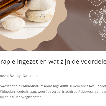
pie ingezet en wat zijn de voordel
meen
,
Beauty
,
Gezondheid
y#essentialoils#bio#nature#massage#diffuser#wellness#huidpro
ma#bloedarmoede#maagzweer#bevordertnachtrust#depressie#maa
jkheid#luchtwegklachten...