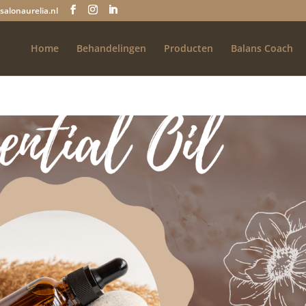
salonaurelia.nl
Home
Behandelingen
Producten
Balans Coach