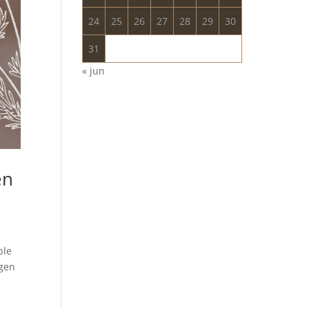
24
25
26
27
28
29
30
31
« jun
en
ble
gen