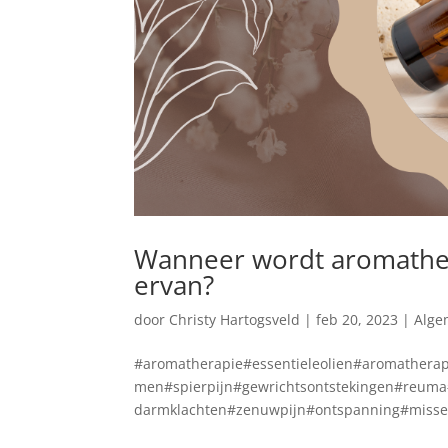
Wanneer wordt aromathera
ervan?
door
Christy Hartogsveld
|
feb 20, 2023
|
Alge
#aromatherapie#essentieleolien#aromatherap
men#spierpijn#gewrichtsontstekingen#reu
darmklachten#zenuwpijn#ontspanning#misseli