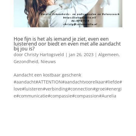
Hoe fijn is het als iemand je ziet, even een
luisterend oor biedt en even met alle aandacht
bij jou is?
door
Christy Hartogsveld
|
jan 26, 2023
|
Algemeen
,
Gezondheid
,
Nieuws
Aandacht een kostbaar geschenk
#aandacht#ATTENTION#aandachtvoorelkaar#liefde#
love#luisteren#verbinding#connection#groei#energi
e#communicatie#compassie#compassion#Aurelia
Blog archief