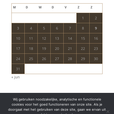
augustus 2026
M
D
W
D
V
Z
Z
1
2
3
4
5
6
7
8
9
10
11
12
13
14
15
16
17
18
19
20
21
22
23
24
25
26
27
28
29
30
31
« jun
Wij gebruiken noodzakelijke, analytische en functionele
cookies voor het goed functioneren van onze site. Als je
doorgaat met het gebruiken van deze site, gaan we ervan uit