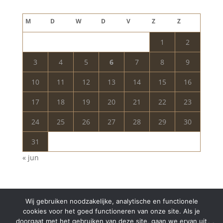
augustus 2026
M
D
W
D
V
Z
Z
1
2
3
4
5
6
7
8
9
10
11
12
13
14
15
16
17
18
19
20
21
22
23
24
25
26
27
28
29
30
31
« jun
Wij gebruiken noodzakelijke, analytische en functionele
cookies voor het goed functioneren van onze site. Als je
doorgaat met het gebruiken van deze site, gaan we ervan uit