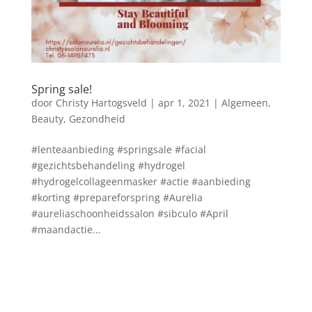
Spring sale!
door
Christy Hartogsveld
|
apr 1, 2021
|
Algemeen
,
Beauty
,
Gezondheid
#lenteaanbieding #springsale #facial
#gezichtsbehandeling #hydrogel
#hydrogelcollageenmasker #actie #aanbieding
#korting #prepareforspring #Aurelia
#aureliaschoonheidssalon #sibculo #April
#maandactie...
Blog archief