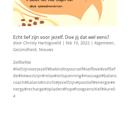
Echt lief zijn voor jezelf. Doe jij dat wel eens?
door
Christy Hartogsveld
|
feb 10, 2022
|
Algemeen
,
Gezondheid
,
Nieuws
Zelfliefde
#liefzijnvoorjezelf#bekindtoyourself#selflove#zelflief
de#bewustzijn#relax#ontspanning#massage#balans
coach#balans#inzicht#jezelfzijn#positief#energie#e
nergy#recharge#opladen#hsp#hoogsensitief#Aureli
a
Blog archief