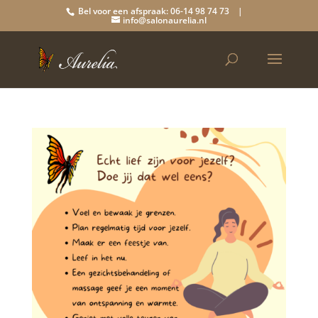
Bel voor een afspraak: 06-14 98 74 73 |
info@salonaurelia.nl