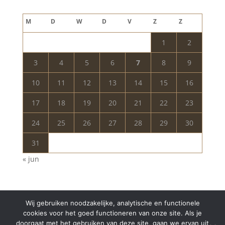
augustus 2026
M
D
W
D
V
Z
Z
1
2
3
4
5
6
7
8
9
10
11
12
13
14
15
16
17
18
19
20
21
22
23
24
25
26
27
28
29
30
31
« jun
Wij gebruiken noodzakelijke, analytische en functionele
cookies voor het goed functioneren van onze site. Als je
doorgaat met het gebruiken van deze site, gaan we ervan uit