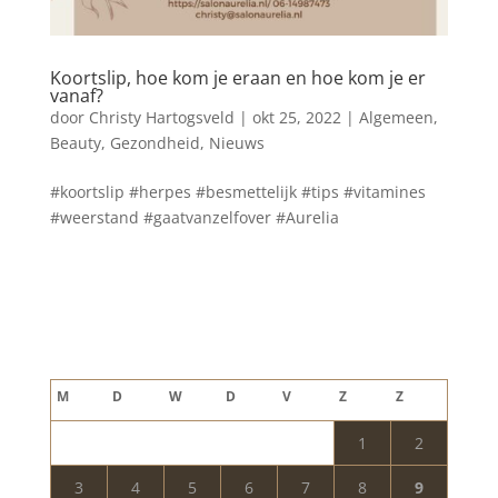
Koortslip, hoe kom je eraan en hoe kom je er
vanaf?
door
Christy Hartogsveld
|
okt 25, 2022
|
Algemeen
,
Beauty
,
Gezondheid
,
Nieuws
#koortslip #herpes #besmettelijk #tips #vitamines
#weerstand #gaatvanzelfover #Aurelia
Blog archief
augustus 2026
M
D
W
D
V
Z
Z
1
2
3
4
5
6
7
8
9