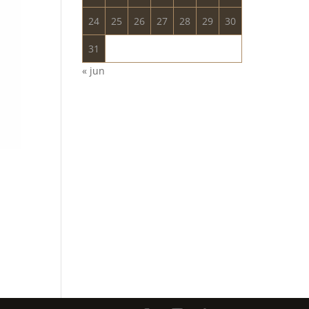
24
25
26
27
28
29
30
31
« jun