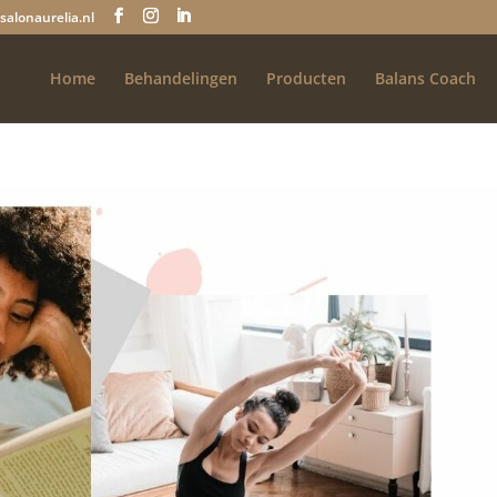
salonaurelia.nl
Home
Behandelingen
Producten
Balans Coach