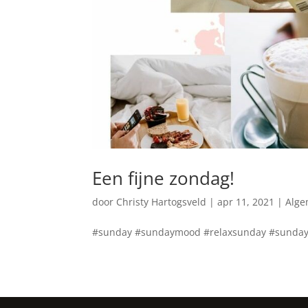
Een fijne zondag!
door
Christy Hartogsveld
|
apr 11, 2021
|
Alg
#sunday #sundaymood #relaxsunday #sundayv