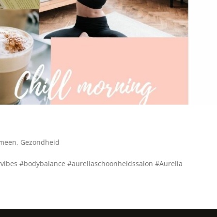
emeen
,
Gezondheid
ibes #bodybalance #aureliaschoonheidssalon #Aurelia