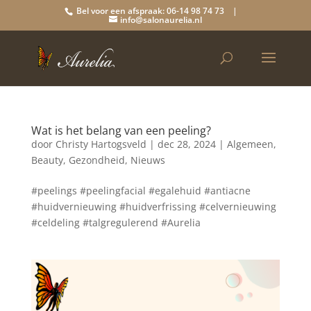
Bel voor een afspraak: 06-14 98 74 73 |
info@salonaurelia.nl
Wat is het belang van een peeling?
door
Christy Hartogsveld
|
dec 28, 2024
|
Algemeen
,
Beauty
,
Gezondheid
,
Nieuws
#peelings #peelingfacial #egalehuid #antiacne
#huidvernieuwing #huidverfrissing #celvernieuwing
#celdeling #talgregulerend #Aurelia