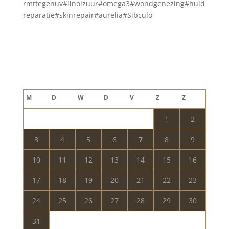
rmttegenuv#linolzuur#omega3#wondgenezing#huid
reparatie#skinrepair#aurelia#Sibculo
Blog archief
augustus 2026
M
D
W
D
V
Z
Z
1
2
3
4
5
6
7
8
9
10
11
12
13
14
15
16
17
18
19
20
21
22
23
24
25
26
27
28
29
30
31