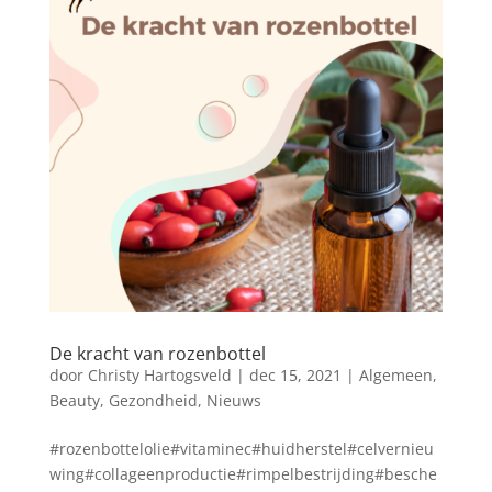
De kracht van rozenbottel
door
Christy Hartogsveld
|
dec 15, 2021
|
Algemeen
,
Beauty
,
Gezondheid
,
Nieuws
#rozenbottelolie#vitaminec#huidherstel#celvernieu
wing#collageenproductie#rimpelbestrijding#besche