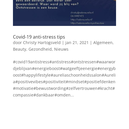
Covid-19 anti-stress tips
door
Christy Hartogsveld
|
jan 21, 2021
|
Algemeen
,
Beauty
,
Gezondheid
,
Nieuws
#covid19antistress#antistress#ontstressen#waarwor
djeblijvan#energieboost#watgeeftjeenergie#energyb
oost#happylifestyle#aureliaschoonheidssalon#Aureli
a#positivevibes#positiviteit#mindset#positiefdenken
#motivatie#bewustwording#zelfvertrouwen#kracht#
compassie#dankbaar#omden...
Blog archief