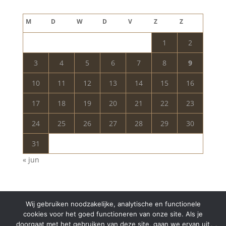
augustus 2026
M
D
W
D
V
Z
Z
1
2
3
4
5
6
7
8
9
10
11
12
13
14
15
16
17
18
19
20
21
22
23
24
25
26
27
28
29
30
31
« jun
Wij gebruiken noodzakelijke, analytische en functionele
cookies voor het goed functioneren van onze site. Als je
doorgaat met het gebruiken van deze site, gaan we ervan uit