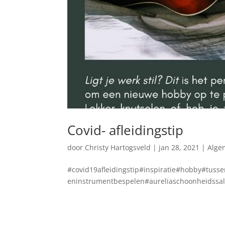
Covid- afleidingstip
door
Christy Hartogsveld
|
jan 28, 2021
|
Alge
#covid19afleidingstip#inspiratie#hobby#tus
eninstrumentbespelen#aureliaschoonheidssal