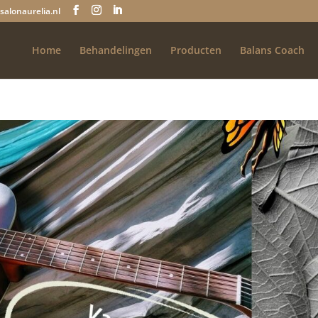
salonaurelia.nl
Home
Behandelingen
Producten
Balans Coach