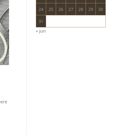
24
25
26
27
28
29
30
31
« jun
eere