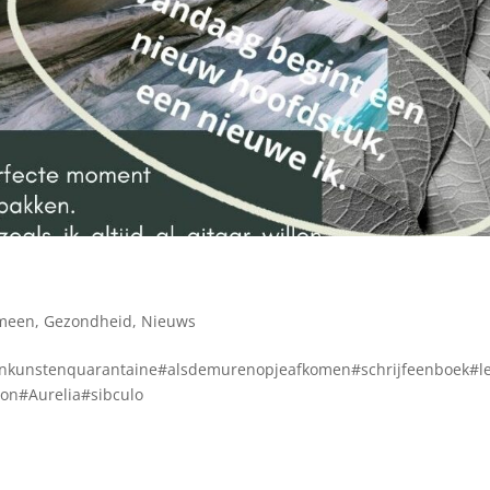
meen
,
Gezondheid
,
Nieuws
senkunstenquarantaine#alsdemurenopjeafkomen#schrijfeenboek#l
on#Aurelia#sibculo