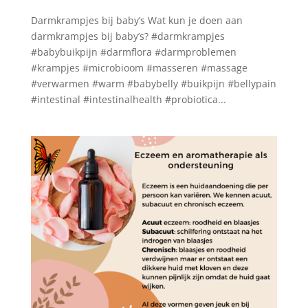
Darmkrampjes bij baby’s Wat kun je doen aan
darmkrampjes bij baby’s? #darmkrampjes
#babybuikpijn #darmflora #darmproblemen
#krampjes #microbioom #masseren #massage
#verwarmen #warm #babybelly #buikpijn #bellypain
#intestinal #intestinalhealth #probiotica...