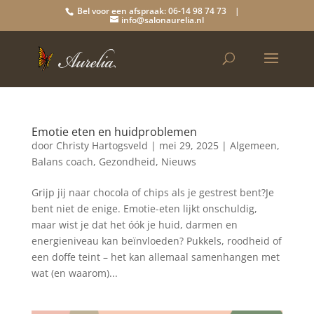
Bel voor een afspraak: 06-14 98 74 73 |
info@salonaurelia.nl
Emotie eten en huidproblemen
door
Christy Hartogsveld
|
mei 29, 2025
|
Algemeen
,
Balans coach
,
Gezondheid
,
Nieuws
Grijp jij naar chocola of chips als je gestrest bent?Je
bent niet de enige. Emotie-eten lijkt onschuldig,
maar wist je dat het óók je huid, darmen en
energieniveau kan beïnvloeden? Pukkels, roodheid of
een doffe teint – het kan allemaal samenhangen met
wat (en waarom)...