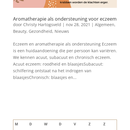
Aromatherapie als ondersteuning voor eczeem
door
Christy Hartogsveld
|
nov 28, 2021
|
Algemeen
,
Beauty
,
Gezondheid
,
Nieuws
Eczeem en aromatherapie als ondersteuning Eczeem
is een huidaandoening die per persoon kan variëren.
We kennen acuut, subacuut en chronisch eczeem.
Acuut eczeem: roodheid en blaasjesSubacuut:
schilfering ontstaat na het indrogen van
blaasjesChronisch: blaasjes en...
Blog archief
augustus 2026
M
D
W
D
V
Z
Z