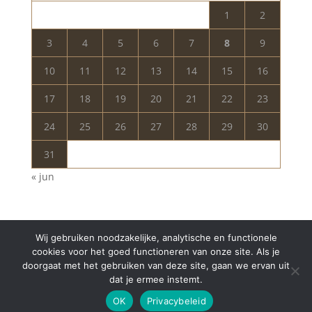
1
2
3
4
5
6
7
8
9
10
11
12
13
14
15
16
17
18
19
20
21
22
23
24
25
26
27
28
29
30
31
« jun
Wij gebruiken noodzakelijke, analytische en functionele
cookies voor het goed functioneren van onze site. Als je
doorgaat met het gebruiken van deze site, gaan we ervan uit
dat je ermee instemt.
Copyright © 2024 Aurelia Schoonheidssalon | All
OK
Privacybeleid
Rights Reserved | Webdesign
Appdsgn