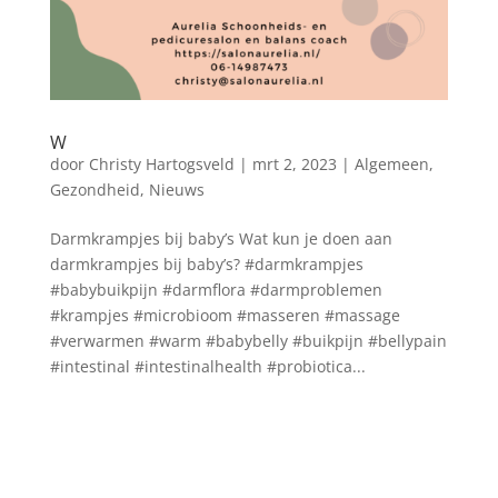
W
door
Christy Hartogsveld
|
mrt 2, 2023
|
Algemeen
,
Gezondheid
,
Nieuws
Darmkrampjes bij baby’s Wat kun je doen aan
darmkrampjes bij baby’s? #darmkrampjes
#babybuikpijn #darmflora #darmproblemen
#krampjes #microbioom #masseren #massage
#verwarmen #warm #babybelly #buikpijn #bellypain
#intestinal #intestinalhealth #probiotica...
Blog archief