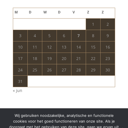
augustus 2026
M
D
W
D
V
Z
Z
1
2
3
4
5
6
7
8
9
10
11
12
13
14
15
16
17
18
19
20
21
22
23
24
25
26
27
28
29
30
31
« jun
Wij gebruiken noodzakelijke, analytische en functionele
cookies voor het goed functioneren van onze site. Als je
doorgaat met het gebruiken van deze site, gaan we ervan uit