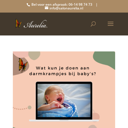
Bel voor een afspraak: 06-14 98 74 73 |
info@salonaurelia.nl